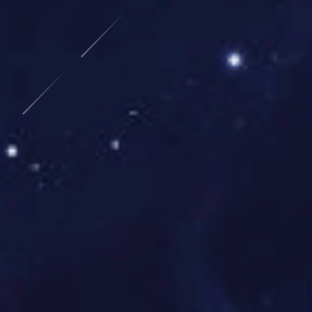
此外，两支球队其他角色球员也展现出了不俗实力。例如韦斯布鲁
克以其超强运动能力屡屡冲击篮筐，他本场取得22分并贡献多次助
攻。而对于骑士来说，欧文虽然状态有所起伏，但他的外线投射依
然能够为球队提供重要支持，这种火力仍然值得警惕。
4、战术安排与教练智慧
从战术层面来看，本场比赛两位教练均展现出了极高水平的执教智
慧。雷霆主帅比利·多诺万针对骑士防守进行了细致研究，通过高位
挡拆等战术不断撕扯对方防线，使自己的核心攻击点得到充分发
挥。同时，对于防守端也采取了一定措施，有效限制住了詹姆斯和