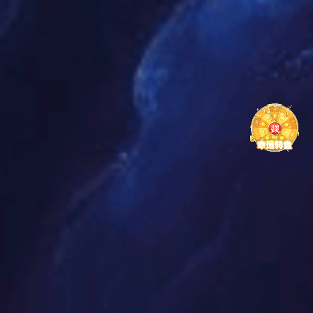
展，提高竞技水平，为全球篮球爱好者带来更美好的体验。
上一篇
下一篇
导航
发现
milan米兰官网