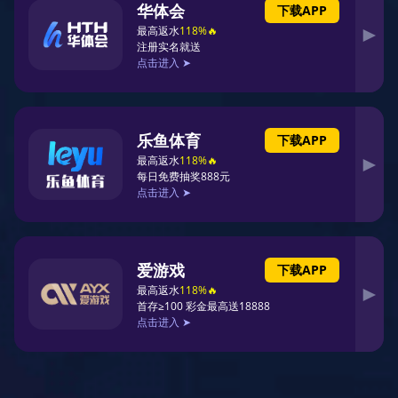
的篮球画卷。
1、比赛背景与前瞻
在2017年初，雷霆和骑士都处于各自赛季的重要阶段。雷霆在西部
战区奋力争夺季后赛席位，而骑士则在东部联盟稳居榜首。双方都
希望通过这场比赛进一步巩固自己的排名，因此可以预见到比赛会
异常激烈。
此外，这场比赛还具有一定的历史意义。雷霆与骑士作为当时联盟
中的两支强队，其交锋总是充满看点。特别是在双方都有超级巨星
坐镇的情况下，球迷们对于这场对决充满期待，不少人认为这是当
时NBA的一次顶尖对抗。
除了球队整体状态外，两队在阵容上也有一些变化。例如雷霆刚刚
完成了一笔交易，以增强球队深度，而骑士则依旧保持着相对稳定
的阵容。这些背景信息无疑为比赛增添了更多的话题性，也使得这
一场常规赛成为了焦点之战。
2、精彩瞬间回顾