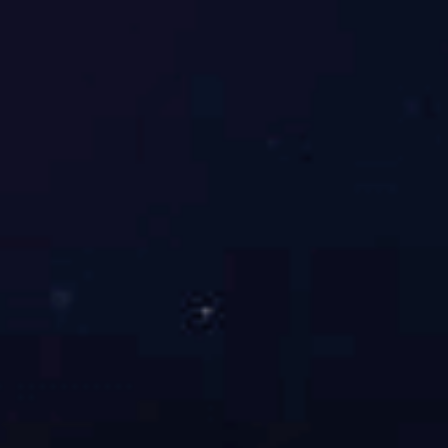
七号与九号球衣的足球明星们
谁才是绿茵场上的真正传奇
2026-07-28
T开头的足球明星盘点他们的
辉煌成就与职业生涯的精彩瞬
间
2026-07-27
C罗的十大足球明星粉丝揭秘
他们的支持与崇拜之情
2026-07-27
97号球衣的足球明星背后的传
奇故事与辉煌成就解析
2026-07-26