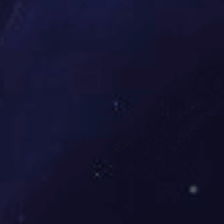
精选产品
公司简讯
服务种类
接洽
AC米兰官方网站
推荐文章
上海足球队在大师赛中的技术
表现分析与未来发展展望
2026-08-06