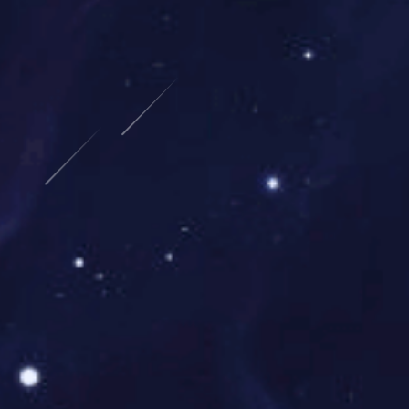
与杨强深度对话探讨他的篮球生涯
与成长历程
不以进球闻名的足球明星们的精彩
表现与成就分析