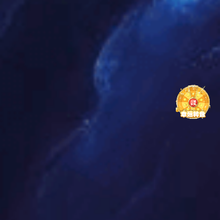
learned and growth can be achieved. Both teams will
undoubtedly take valuable insights from this encounter as they
strive for success on the global stage.
上一篇
下一篇
导航