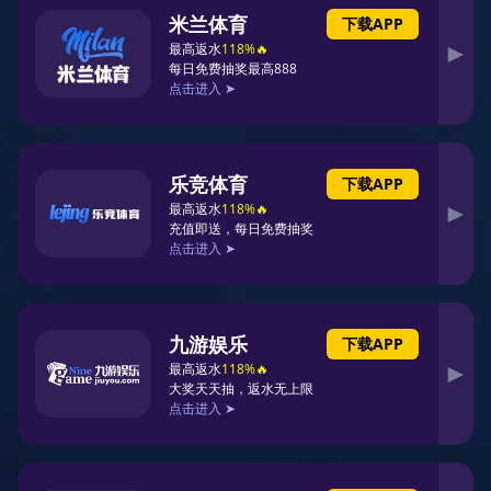
2014世界杯小组赛日本队与希腊队的精
彩对决回顾与分析
2026-05-13
2014年巴西世界杯小组赛中，日本队与希腊队的对决吸引了众多球
迷的关注。这场比赛不仅是两支球队在世界舞台上的碰撞，更是各
自战术思想和团队精神的一次较量。日本队作为亚洲足球的代表，
力求在世界杯上展现出其独特的技战术风格，而希腊队则以其稳固
的防守著称。本场比赛结束后，两队均未能取得进球，最终以0:0平
局收场。本文将从比赛背景、战术分析、关键球员表现和比赛影响
四个方面，对这场精彩对决进行详细回顾与分析，以期深入理解双