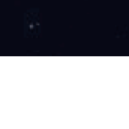
导航
发现
milan米兰官网
精选产品
公司简讯
服务种类
接洽
AC米兰官方网站
网站地图
SiteMap
联系方式