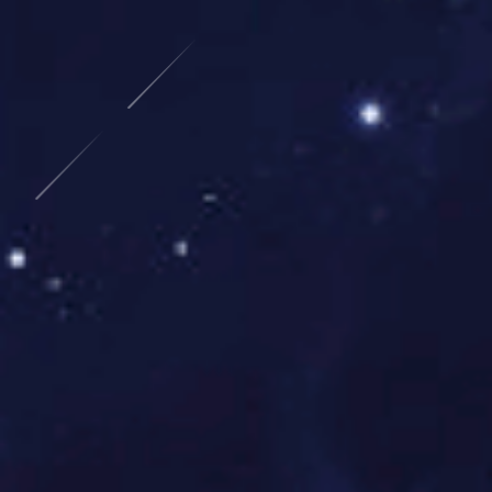
最后，不容忽视的是替补登场的小将们，他们给整场比赛增添了一
丝生气。然而，无论是日本还是希腊，都未能依靠替补改变原有局
面，这也是导致最终平局的重要原因之一。在这种情况下，各自教
练需要重新审视自己的排兵布阵，以便为后面的赛事做好准备。
4、比赛结果及影响分析
整场比下来，两支球队都未能找到破解彼此防线的方法，因此0:0平
局成为最终结果。这一结果对于两支球队来说都有其深远意义。首
先，对于日本来说，他们错失了拿下三分的大好机会，这使得他们
在小组中的形势更加复杂。如果想要晋级，他们必须在接下来面对