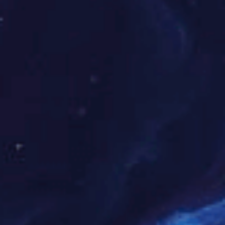
其他强敌时全力以赴并寻找解决方案。
而对于希腊而言，这样一个结果虽然让他们保持不败，但同样丧失
了进一步争取晋级资格的重要机会。他们必须明白，仅靠稳固防守
是无法确保出线，需要更多主动进攻来抢夺积分。因此，从这场平
局来看，无论是心理层面还是竞技状态方面，两支球队都需进行调
整，以迎接接下来的挑战。
综上所述，该场比赛不仅仅是一场简单的数据统计，更是两种不同
足球文化及理念间的一次较量。从某种角度看，即便没有胜负，也
是一段值得铭记于心的重要经历，为今后的发展提供宝贵经验启
示。
总结：
通过上述分析，我们可以看到，在2014世界杯小组赛中，日本与希
腊之间展开了一番精彩绝伦但又略显沉闷的斗智斗勇之旅。尽管双
方均未取得进球，但却让我们看到了各自独特战术思想，以及如何
面对压力和挑战。在未来的发展过程中，两国足球仍需不断探索创
新，以适应愈加激烈竞争环境下的新要求。
This match serves as a reminder of the unpredictable nature of
football, where even in a lackluster game, lessons can be