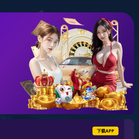
智谷科技创新园F座501-511
14543634377
首页
发现
Milan米兰官网
精选产品
公司
服务种类