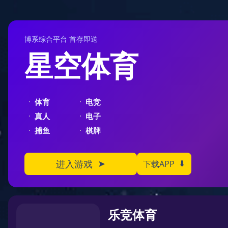
tarnished@yahoo.com
深圳市宝安区西乡街道盐田社区银田路华丰宝安