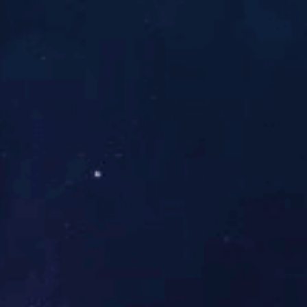
正版授权保障
直连官方赛事版权方，确保直播与周边产
品的合法合规性。
定制化方案