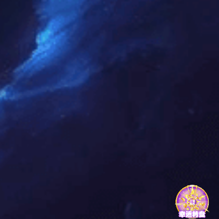
3
周边开发流程
从设计创意构思、样品打样到生产质检、仓储物
流的全链条管理。