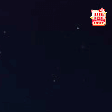
，运动员的爆发力和团队配合太震撼
现场看
叫，氛围绝了～🏐🔥
场馆的座