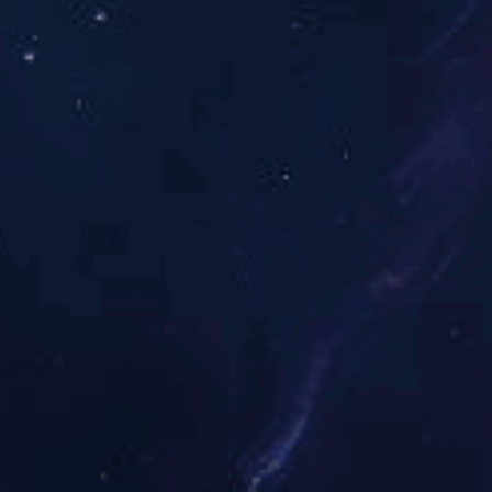
直播筹备流程
包括设备调试、技术对接、主播团队协调
及应急预案制定。
赛事策划流程