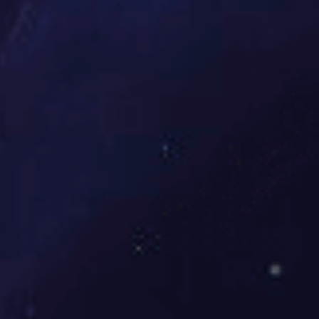
精选产品
公司简讯
服务种类
接洽
AC米兰官方网站
推荐文章
上海足球队在大师赛中的技术
表现分析与未来发展展望
2026-08-06