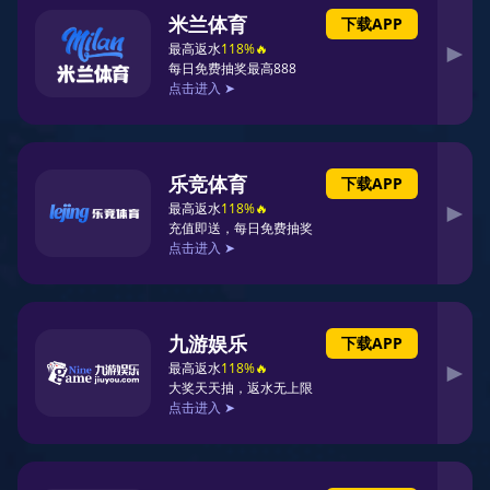
重庆乒乓球队实力引发热议球迷对选手
表现的不同看法探讨
2026-05-11
近年来，重庆乒乓球队的实力在国内外比赛中引发了广泛热议。作
为一个拥有悠久乒乓球历史的城市，重庆的选手们在赛场上的表现
备受关注，吸引了众多球迷和媒体的目光。本文将从四个方面探讨
这一现象：首先分析重庆乒乓球队整体实力与发展历程，其次讨论
球迷对选手表现的不同看法，再者探讨教练团队对选手表现和成长
的重要性，最后剖析媒体对球队表现的影响及其反响。通过这些方
面的深入分析，希望能够为读者提供一个全面的视角，以理解重庆