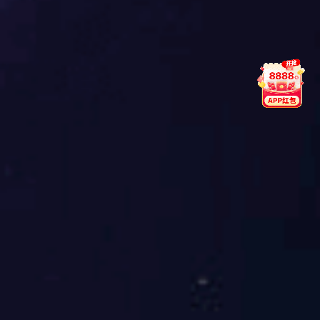
上海网球队聚焦速度提升训练
策略与比赛表现的深度探讨
2026-07-31
上海申花对阵北京人和比赛直
播地址及观看指南详解
2026-07-30
上海排球队以75分领跑冠军赛
积分榜展现强劲实力
2026-07-29
上海乒乓球队以74分领跑世界
锦标赛积分榜展现强大实力
2026-07-29
三冠王足球明星盘点他们在绿
茵场上的辉煌成就与传奇故事
2026-07-28