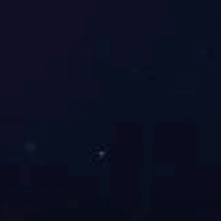
七号与九号球衣的足球明星们
谁才是绿茵场上的真正传奇
2026-07-28
T开头的足球明星盘点他们的
辉煌成就与职业生涯的精彩瞬
间
2026-07-27
C罗的十大足球明星粉丝揭秘
他们的支持与崇拜之情
2026-07-27
97号球衣的足球明星背后的传
奇故事与辉煌成就解析
2026-07-26