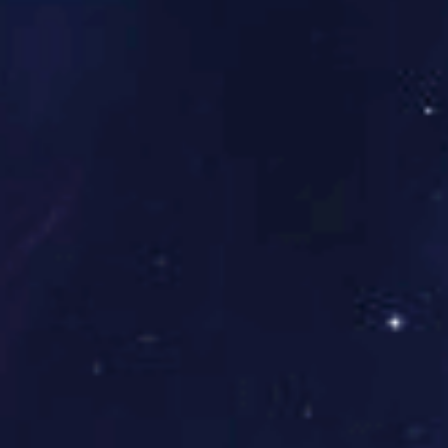
战术水平。
与此同时，教练团队还会定期组织集体训练及模拟赛，通过激烈竞
争来锻炼运动员抗压能力。这
AC米兰milan
种训练方式不仅提高了
队伍内部竞技水平，还增强了团结意识，使整个团队朝着共同目标
努力奋斗。